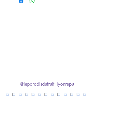
Livraison : 7 jours ouvrés (sauf
express).
@leparadisdufruit_lyonrepu