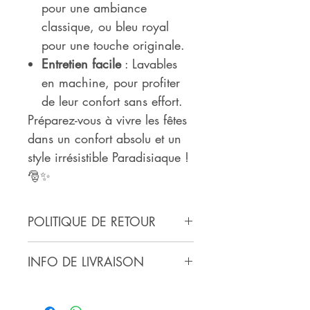
pour une ambiance
classique, ou bleu royal
pour une touche originale.
Entretien facile
: Lavables
en machine, pour profiter
de leur confort sans effort.
Préparez-vous à vivre les fêtes
dans un confort absolu et un
style irrésistible Paradisiaque !
🎅✨
POLITIQUE DE RETOUR
Retour et remboursement possible
INFO DE LIVRAISON
jusqu'à 14 jours suivants la
réception de la commande.
Expédition : entre 2 et 3 jours
ouvrés.