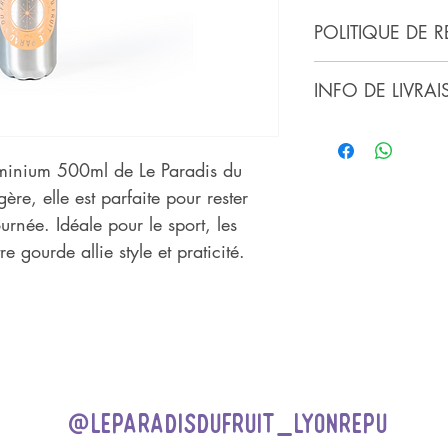
POLITIQUE DE 
Retour et rembourse
INFO DE LIVRA
suivants la récept
Expédition : entre 2
Livraison : 7 jours 
minium 500ml de Le Paradis du
gère, elle est parfaite pour rester
urnée. Idéale pour le sport, les
e gourde allie style et praticité.
@leparadisdufruit_lyonrepu